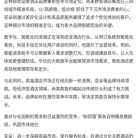
这种趋势迫使酒店品牌重新思考市场定位。尚美数智酒店集团在三四
线城市精准布局，以“高颜值、低价格”抓住了下沉市场消费者的心；
亚朵则通过差异化设计和高品质服务赢得了追求个性化体验的客户。
这种细分市场的精准定位，成为各大品牌脱颖而出的关键。
数字化、智能化的浪潮正在深刻改变酒店行业。从预订系统到智能化
客房，科技手段在优化用户体验的同时，也提升了运营效率。例如，
智能语音助手可以根据客人需求调整灯光、空调或播放音乐，让入住
体验更便捷舒适。华住的大数据平台能够预测市场需求，帮助酒店更
高效地管理库存和定价。
与此同时，高端酒店市场正在经历新一轮洗牌，亚朵等品牌持续领
跑。而经济型酒店领域，尚美数智的崛起对传统巨头形成了有力挑
战。未来，品牌如何在激烈竞争中突围，将决定其能否保持长期增
长。
面对分化加剧的需求和日益激烈的竞争，“新四强”需各自明确发展路
径，巩固市场地位：
亚朵：进一步深耕高端市场，提升服务标准，并通过文化主题酒店的